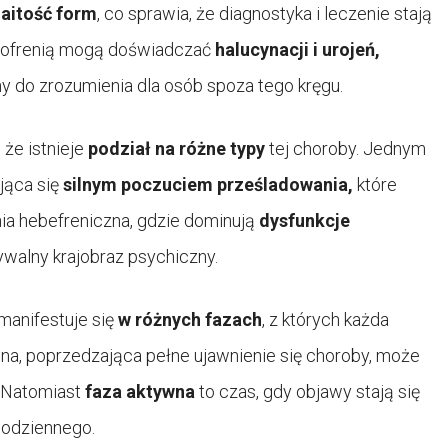
aitość form
, co sprawia, że diagnostyka i leczenie stają
izofrenią mogą doświadczać
halucynacji i urojeń,
y do zrozumienia dla osób spoza tego kręgu.
 że istnieje
podział na różne typy
tej choroby. Jednym
ująca się
silnym poczuciem prześladowania,
które
nia hebefreniczna, gdzie dominują
dysfunkcje
walny krajobraz psychiczny.
 manifestuje się
w różnych fazach
, z których każda
lna, poprzedzająca pełne ujawnienie się choroby, może
 Natomiast
faza aktywna
to czas, gdy objawy stają się
codziennego.