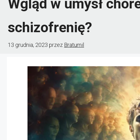
Wgląd w umysł choreg
schizofrenię?
13 grudnia, 2023
przez
Bratumil