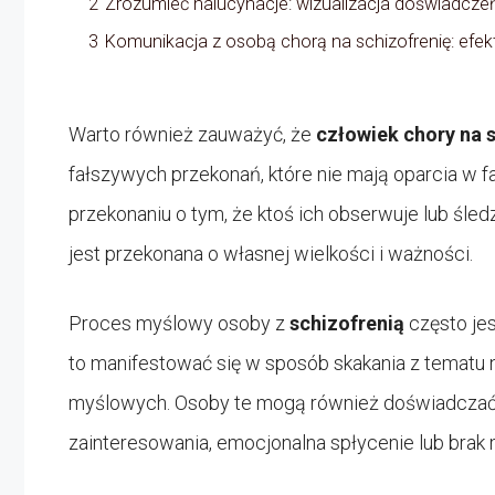
2
Zrozumieć halucynacje: wizualizacja doświadcze
3
Komunikacja z osobą chorą na schizofrenię: efek
Warto również zauważyć, że
człowiek chory na 
fałszywych przekonań, które nie mają oparcia w f
przekonaniu o tym, że ktoś ich obserwuje lub śled
jest przekonana o własnej wielkości i ważności.
Proces myślowy osoby z
schizofrenią
często je
to manifestować się w sposób skakania z tematu 
myślowych. Osoby te mogą również doświadcza
zainteresowania, emocjonalna spłycenie lub brak 