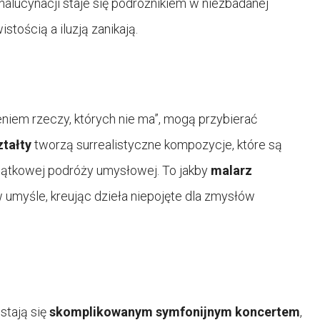
alucynacji staje się podróżnikiem w niezbadanej
tością a iluzją zanikają.
niem rzeczy, których nie ma”, mogą przybierać
ztałty
tworzą surrealistyczne kompozycje, które są
jątkowej podróży umysłowej. To jakby
malarz
umyśle, kreując dzieła niepojęte dla zmysłów
stają się
skomplikowanym symfonijnym koncertem
,