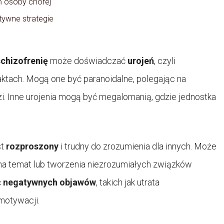
ń osoby chorej
tywne strategie
schizofrenię
może doświadczać
urojeń
, czyli
aktach. Mogą one być paranoidalne, polegając na
zi. Inne urojenia mogą być megalomanią, gdzie jednostka
st
rozproszony
i trudny do zrozumienia dla innych. Może
na temat lub tworzenia niezrozumiałych związków
ć
negatywnych objawów
, takich jak utrata
motywacji.