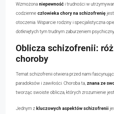
Wzmożona
niepewność
i trudności w utrzymywan
codzienne
człowieka chory na schizofrenię
jes
otoczenia. Wsparcie rodziny i specjalistyczna op
dotkniętych tym trudnym zaburzeniem psychiczn
Oblicza schizofrenii: ró
choroby
Temat schizofrenii otwiera przed nami fascynują
paradoksów i zawiłości. Choroba ta,
znana ze swo
tworząc swoiste oblicza, których zrozumienie jest
Jednym z
kluczowych aspektów schizofrenii
je