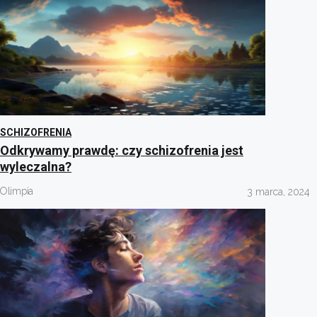
SCHIZOFRENIA
Odkrywamy prawdę: czy schizofrenia jest
wyleczalna?
Olimpia
3 marca, 2024