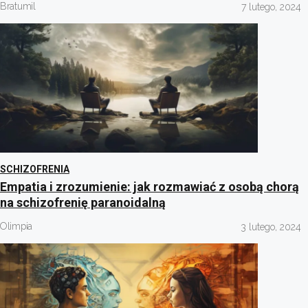
Bratumil
7 lutego, 2024
SCHIZOFRENIA
Empatia i zrozumienie: jak rozmawiać z osobą chorą
na schizofrenię paranoidalną
Olimpia
3 lutego, 2024