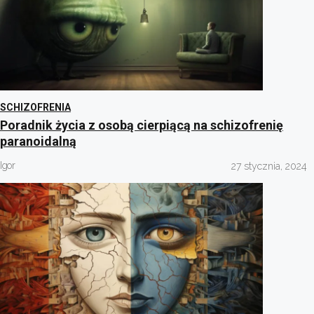
SCHIZOFRENIA
Poradnik życia z osobą cierpiącą na schizofrenię
paranoidalną
Igor
27 stycznia, 2024