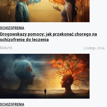
SCHIZOFRENIA
Drogowskazy pomocy: jak przekonać chorego na
schizofrenię do leczenia
Bratumil
3 lutego, 2024
SCHIZOFRENIA