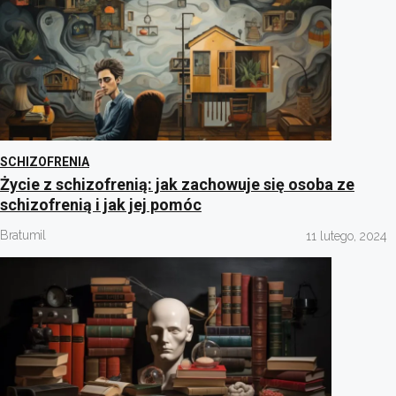
SCHIZOFRENIA
Życie z schizofrenią: jak zachowuje się osoba ze
schizofrenią i jak jej pomóc
Bratumil
11 lutego, 2024