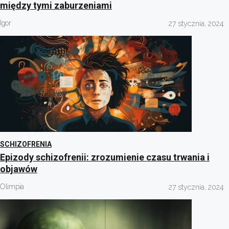
między tymi zaburzeniami
Igor
27 stycznia, 2024
SCHIZOFRENIA
Epizody schizofrenii: zrozumienie czasu trwania i
objawów
Olimpia
27 stycznia, 2024