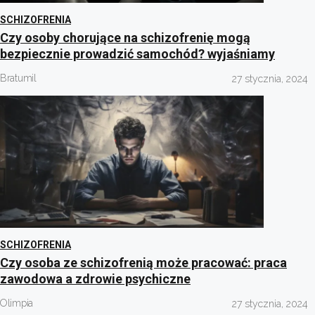
SCHIZOFRENIA
Czy osoby chorujące na schizofrenię mogą
bezpiecznie prowadzić samochód? wyjaśniamy
Bratumil
27 stycznia, 2024
SCHIZOFRENIA
Czy osoba ze schizofrenią może pracować: praca
zawodowa a zdrowie psychiczne
Olimpia
27 stycznia, 2024