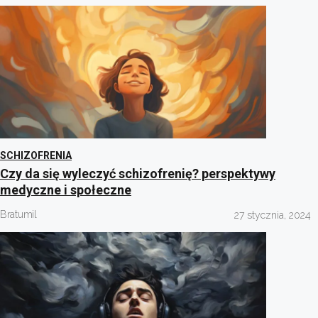
SCHIZOFRENIA
Czy da się wyleczyć schizofrenię? perspektywy
medyczne i społeczne
Bratumil
27 stycznia, 2024