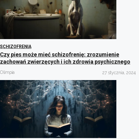
SCHIZOFRENIA
Czy pies może mieć schizofrenię: zrozumienie
zachowań zwierzęcych i ich zdrowia psychicznego
Olimpia
27 stycznia, 2024