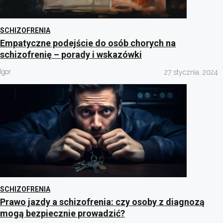
SCHIZOFRENIA
Empatyczne podejście do osób chorych na
schizofrenię – porady i wskazówki
Igor
27 stycznia, 2024
SCHIZOFRENIA
Prawo jazdy a schizofrenia: czy osoby z diagnozą
mogą bezpiecznie prowadzić?