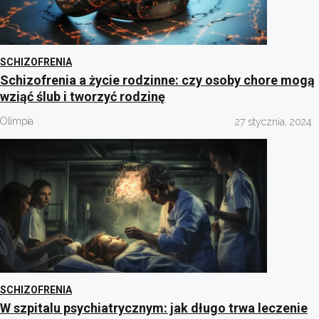
SCHIZOFRENIA
Schizofrenia a życie rodzinne: czy osoby chore mogą
wziąć ślub i tworzyć rodzinę
Olimpia
27 stycznia, 2024
SCHIZOFRENIA
W szpitalu psychiatrycznym: jak długo trwa leczenie