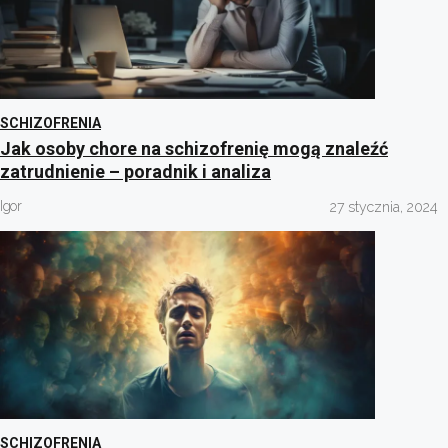
SCHIZOFRENIA
Jak osoby chore na schizofrenię mogą znaleźć
zatrudnienie – poradnik i analiza
Igor
27 stycznia, 2024
SCHIZOFRENIA