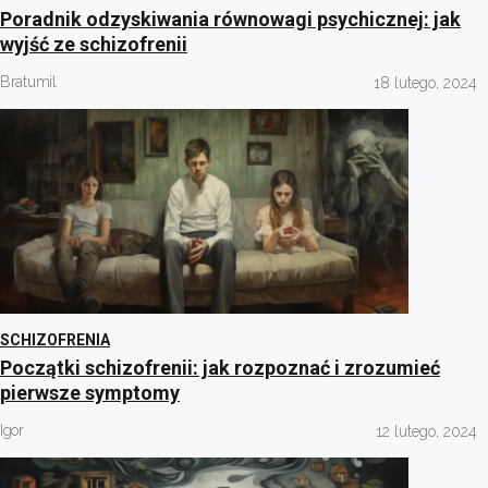
Poradnik odzyskiwania równowagi psychicznej: jak
wyjść ze schizofrenii
Bratumil
18 lutego, 2024
SCHIZOFRENIA
Początki schizofrenii: jak rozpoznać i zrozumieć
pierwsze symptomy
Igor
12 lutego, 2024