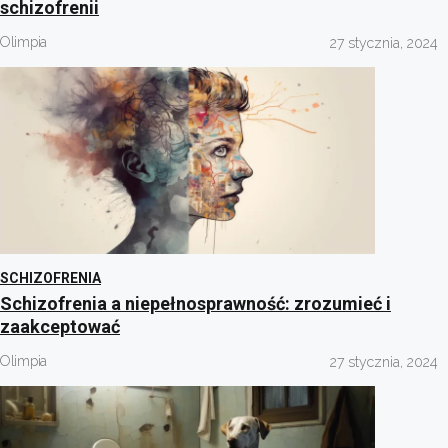
schizofrenii
Olimpia
27 stycznia, 2024
SCHIZOFRENIA
Schizofrenia a niepełnosprawność: zrozumieć i
zaakceptować
Olimpia
27 stycznia, 2024