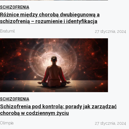
SCHIZOFRENIA
Różnice między chorobą dwubiegunową a
schizofrenią – rozumienie i identyfikacja
Bratumil
27 stycznia, 2024
SCHIZOFRENIA
Schizofrenia pod kontrolą: porady jak zarządzać
chorobą w codziennym życiu
Olimpia
27 stycznia, 2024