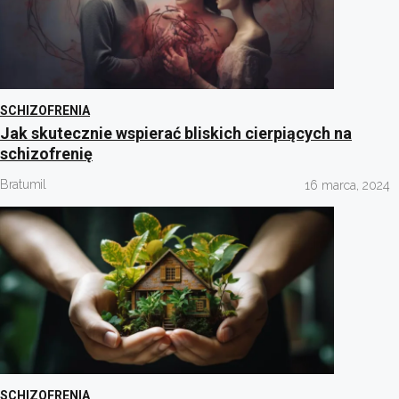
SCHIZOFRENIA
Jak skutecznie wspierać bliskich cierpiących na
schizofrenię
Bratumil
16 marca, 2024
SCHIZOFRENIA