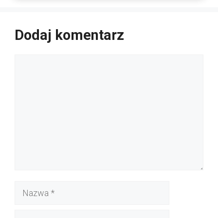
Dodaj komentarz
Komentarz
Nazwa
E-