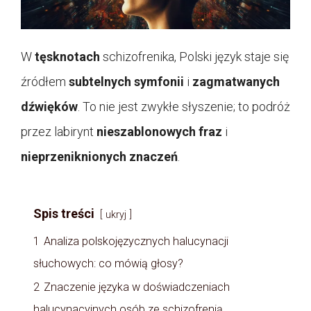
W
tęsknotach
schizofrenika, Polski język staje się
źródłem
subtelnych symfonii
i
zagmatwanych
dźwięków
. To nie jest zwykłe słyszenie; to podróż
przez labirynt
nieszablonowych fraz
i
nieprzeniknionych znaczeń
.
Spis treści
ukryj
1
Analiza polskojęzycznych halucynacji
słuchowych: co mówią głosy?
2
Znaczenie języka w doświadczeniach
halucynacyjnych osób ze schizofrenią