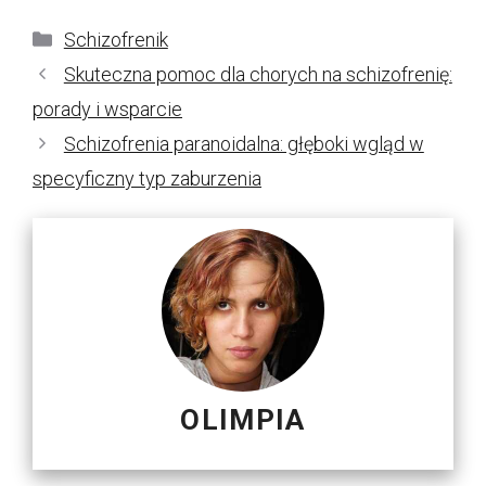
Kategorie
Schizofrenik
Skuteczna pomoc dla chorych na schizofrenię:
porady i wsparcie
Schizofrenia paranoidalna: głęboki wgląd w
specyficzny typ zaburzenia
OLIMPIA