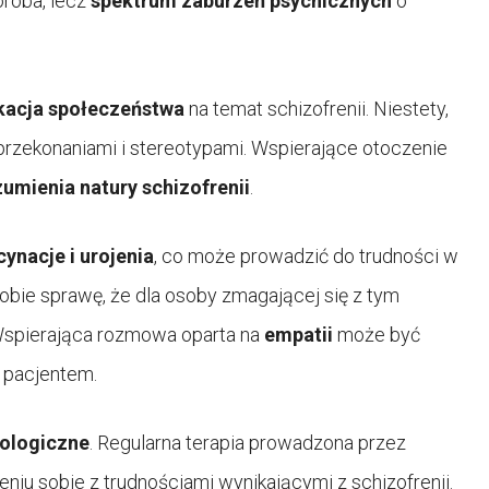
oroba, lecz
spektrum zaburzeń psychicznych
o
kacja społeczeństwa
na temat schizofrenii. Niestety,
przekonaniami i stereotypami. Wspierające otoczenie
umienia natury schizofrenii
.
cynacje i urojenia
, co może prowadzić do trudności w
obie sprawę, że dla osoby zmagającej się z tym
Wspierająca rozmowa oparta na
empatii
może być
z pacjentem.
hologiczne
. Regularna terapia prowadzona przez
u sobie z trudnościami wynikającymi z schizofrenii.