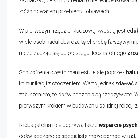
zaznaczyć, że schizofrenia to nie jednostkowa ch
zróżnicowanym przebiegu i objawach.
W pierwszym rzędzie, kluczową kwestią jest
edu
wiele osób nadal obarcza tę chorobę fałszywymi 
może zacząć się od prostego, lecz istotnego
zroz
Schizofrenia często manifestuje się poprzez
halu
komunikacji z otoczeniem. Warto jednak zdawać s
zaburzeniem, te doświadczenia są rzeczywiste. 
pierwszym krokiem w budowaniu solidnej relacji 
Niebagatelną rolę odgrywa także
wsparcie psyc
doświadczonego specjalistę może pomóc w radzeni